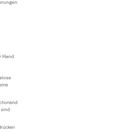
nerungen
ur Hand
elose
eine
 schonend
 sind
rdrücken