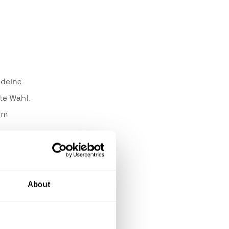
 deine
ste Wahl.
 im
About
im Umgang
Weinberg.