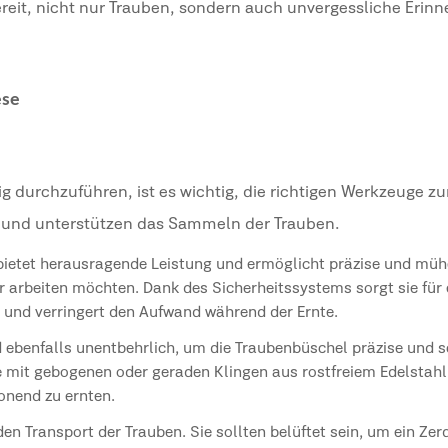
ereit, nicht nur Trauben, sondern auch unvergessliche Erin
ese
ig durchzuführen, ist es wichtig, die richtigen Werkzeuge z
it und unterstützen das Sammeln der Trauben.
 bietet herausragende Leistung und ermöglicht präzise und müh
iger arbeiten möchten. Dank des Sicherheitssystems sorgt sie für 
 und verringert den Aufwand während der Ernte.
nd ebenfalls unentbehrlich, um die Traubenbüschel präzise und
e mit gebogenen oder geraden Klingen aus rostfreiem Edelstahl
onend zu ernten.
den Transport der Trauben. Sie sollten belüftet sein, um ein Ze