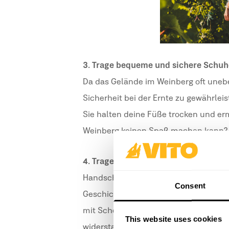
3. Trage bequeme und sichere Schuh
Da das Gelände im Weinberg oft uneb
Sicherheit bei der Ernte zu gewährleis
Sie halten deine Füße trocken und erm
Weinberg keinen Spaß machen kann?
4. Trage
geeignete Handschuhe
Handschuhe mit Nitrilbeschichtung bi
Consent
Geschicklichkeit. VITO-Handschuhe s
mit Scheren oder bei der Arbeit an de
This website uses cookies
widerstandsfähige Barriere zwischen