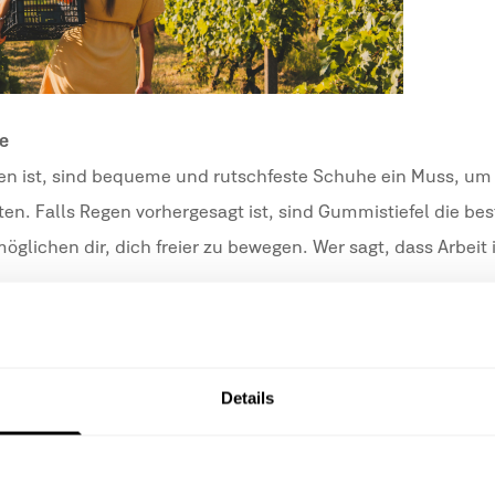
e
en ist, sind bequeme und rutschfeste Schuhe ein Muss, um
ten. Falls Regen vorhergesagt ist, sind Gummistiefel die be
öglichen dir, dich freier zu bewegen. Wer sagt, dass Arbeit
eten den optimalen Schutz, Komfort und die nötige
Details
chützen vor Schnitten, Kratzern und Verletzungen, die be
n Reben entstehen können. Die Nitrilbeschichtung dient als
 deinen Händen und scharfen oder abrasiven Elementen im 