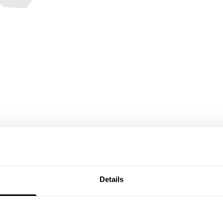
rgenaue Präzision ankommt, insbesondere bei Gehrungsschni
 255 mm
von VITO
das ideale Werkzeug.
Details
und einem robusten Schiebesystem gewährleistet sie auch 
te.