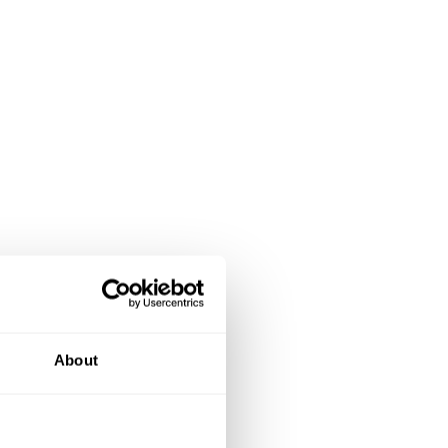
tten, ist
About
bei