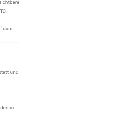
zichtbare
ITO.
uf dem
statt und
iedenen