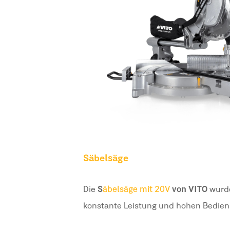
Säbelsäge
Die
S
äbelsäge mit 20 V
von VITO
wurde
konstante Leistung und hohen Bedien