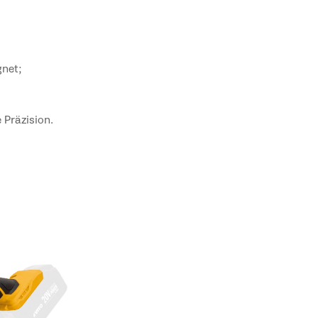
gnet;
 Präzision.