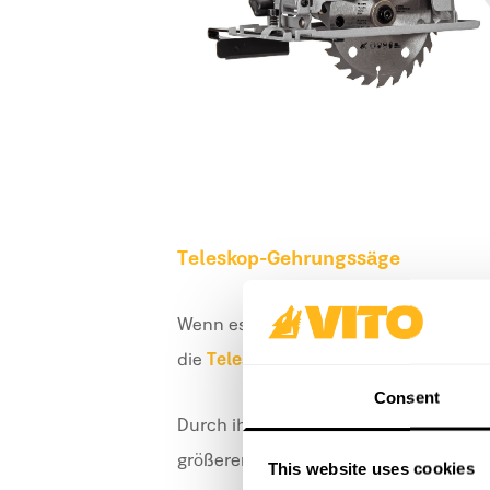
Teleskop-Gehrungssäge
Wenn es vor allem auf eine millimete
die
Teleskop-Gehrungssäge 2100 W,
Consent
Durch ihre Kombination aus Leistung 
größeren Werkstücken saubere Schnit
This website uses cookies