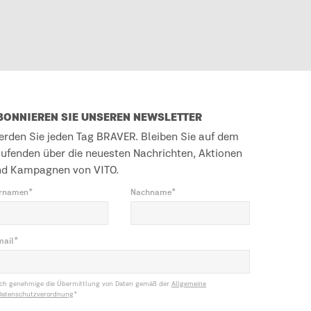
BONNIEREN SIE UNSEREN NEWSLETTER
rden Sie jeden Tag BRAVER. Bleiben Sie auf dem
ufenden über die neuesten Nachrichten, Aktionen
nd Kampagnen von VITO.
rnamen*
Nachname*
mail*
Ich genehmige die Übermittlung von Daten gemäß der
Allgemeine
Datenschutzverordnung
*