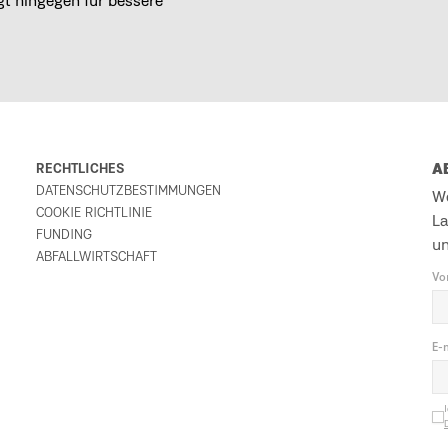
t hingegen für bessere
RECHTLICHES
A
DATENSCHUTZBESTIMMUNGEN
We
COOKIE RICHTLINIE
La
FUNDING
u
ABFALLWIRTSCHAFT
Vo
E-