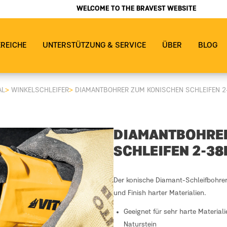
WELCOME TO THE BRAVEST WEBSITE
EREICHE
UNTERSTÜTZUNG & SERVICE
ÜBER
BLOG
AL
>
WINKELSCHLEIFER
>
DIAMANTBOHRER ZUM KONISCHEN SCHLEIFEN 
DIAMANTBOHRER
SCHLEIFEN 2-3
Der konische Diamant-Schleifbohrer 
und Finish harter Materialien.
Geeignet für sehr harte Material
Naturstein