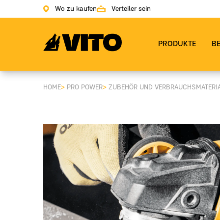
Wo zu kaufen
Verteiler sein
Zur Hauptseite gehen
PRODUKTE
B
HOME
>
PRO POWER
>
ZUBEHÖR UND VERBRAUCHSMATERI