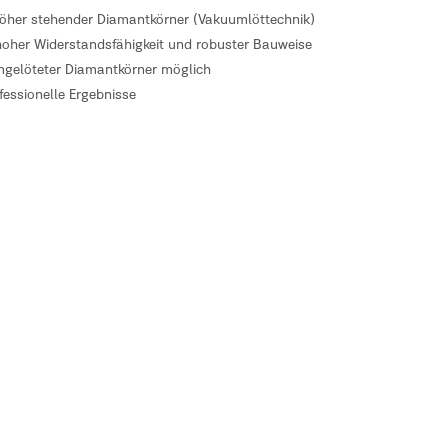
höher stehender Diamantkörner (Vakuumlöttechnik)
hoher Widerstandsfähigkeit und robuster Bauweise
elöteter Diamantkörner möglich
ofessionelle Ergebnisse
leiß