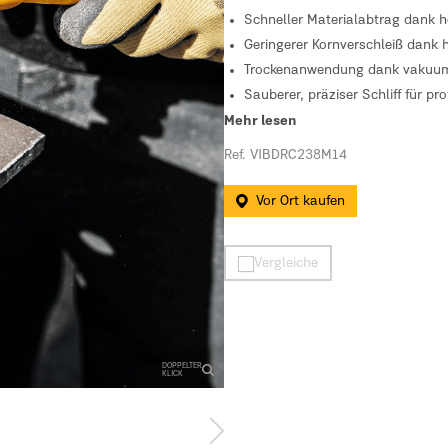
Schneller Materialabtrag dank 
Geringerer Kornverschleiß dank 
Trockenanwendung dank vakuumg
Sauberer, präziser Schliff für pr
Langlebig dank geringem Versch
Mehr lesen
Ref. VIBDRC238M14
Vor Ort kaufen
Vergleiche
DOPPELTER
KLICK