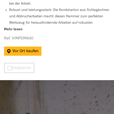
bei der Arbeit;
Robust und leistungsstark: Die Kombination aus Schlagbohren
und Abbrucharbeiten macht diesen Hammer zum perfekten
Werkzeug für herausfordernde Arbeiten auf robusten
Materialien;
Mehr lesen
SDS MAX-System: Erlaubt einen schnellen und sicheren
Ref. VIMPDM840
Wechsel von Bohrern und Zubehör, wodurch Zeitverluste
zwischen den Arbeitsschritten vermieden werden;
Vor Ort kaufen
Höchste Effizienz: Garantiert schnelles und kraftvolles Bohren,
unterstützt durch die starke Schlagenergie dieses Werkzeugs.
Vergleiche