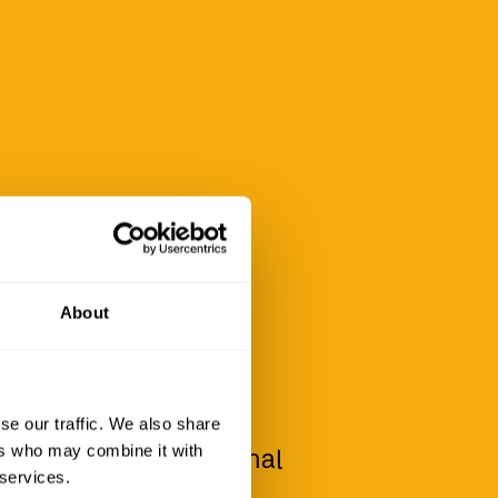
About
NICHT
DEN.
se our traffic. We also share
ers who may combine it with
 verirren sich manchmal
 services.