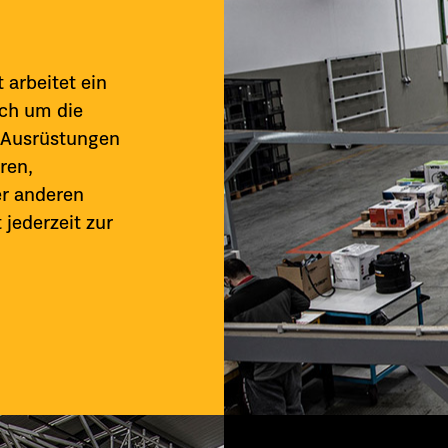
 arbeitet ein
ich um die
 Ausrüstungen
ren,
er anderen
jederzeit zur