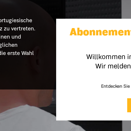
ortugiesische
z zu vertreten.
Abonnement
inen und
glichen
die erste Wahl
Willkommen in
Wir melden 
Entdecken Sie