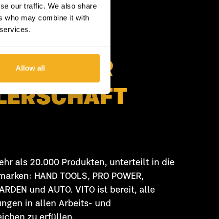
se our traffic. We also share
ers who may combine it with
 services.
ILE EINER
Allow all
LERSCHAFT
hr als 20.000 Produkten, unterteilt in die
rmarken: HAND TOOLS, PRO POWER,
RDEN und AUTO. VITO ist bereit, alle
ngen in allen Arbeits- und
chen zu erfüllen.