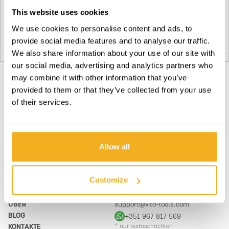
Estr. de nº 12
8700-218
This website uses cookies
Portugal
We use cookies to personalise content and ads, to
Planen Sie Ihre Route
provide social media features and to analyse our traffic.
We also share information about your use of our site with
our social media, advertising and analytics partners who
Pereira & Valongo , Lda.
3
may combine it with other information that you’ve
Rua de São Pedro
provided to them or that they’ve collected from your use
8800-405
ABONNIEREN SIE UNSEREN NEWSLETTER
of their services.
Portugal
Werden Sie jeden Tag BRAVER. Bleiben Sie auf dem
Laufenden über die neuesten Nachrichten, Aktionen und
Planen Sie Ihre Route
Kampagnen von VITO.
Allow all
Briconexe, Unipessoal Lda
ABONNIEREN
4
Rua de Faro 22
8005-517
Customize
PRODUKTE
KONTAKTE
Portugal
UNTERSTÜTZUNG & SERVICE
KONTAKT-FORMULAR
Planen Sie Ihre Route
ÜBER
support@vito-tools.com
BLOG
+351 967 817 569
KONTAKTE
* nur textnachrichten