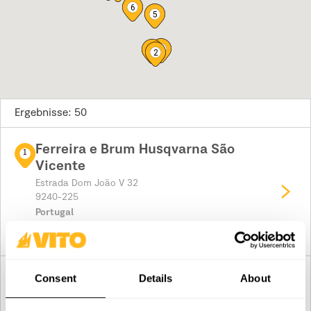
6
5
3
4
2
Ergebnisse: 50
Ferreira e Brum Husqvarna São
1
Vicente
Estrada Dom João V 32
9240-225
Portugal
Planen Sie Ihre Route
Palminha & Palminha - Casa Agrícola
Consent
Details
About
2
Lda