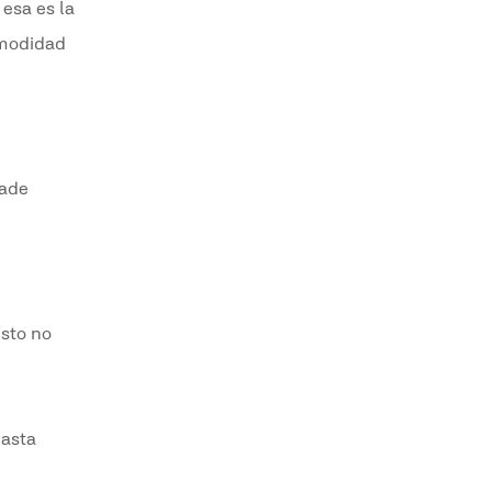
esa es la
omodidad
dade
Esto no
hasta