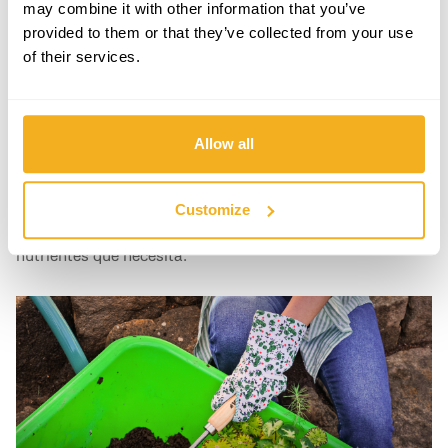
may combine it with other information that you’ve
provided to them or that they’ve collected from your use
of their services.
Allow all
Abonado
Customize
Elección del abono:
Utilice abonos equilibrados,
preferiblemente orgánicos, para aportar al césped los
nutrientes que necesita.