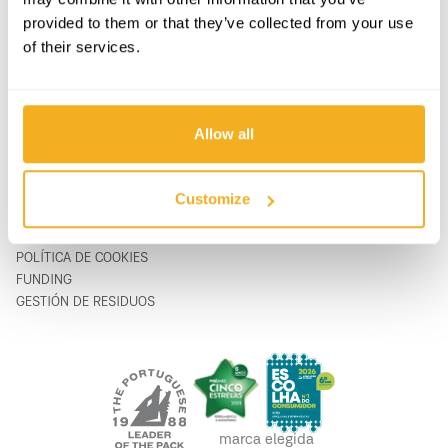
APOYO & SERVICIO
FORMULARIO DE CONTACTO
provided to them or that they’ve collected from your use
SOBRE
support@vito-tools.com
of their services.
BLOG
+351 967 817 569
CONTACTOS
* sólo mensajes de texto
DONDE COMPRAR
SER UN DISTRIBUIDOR
Allow all
CATÁLOGOS
FAQ
Customize
LEGAL
POLÍTICA DE PRIVACIDAD
POLÍTICA DE COOKIES
FUNDING
GESTIÓN DE RESIDUOS
marca elegida