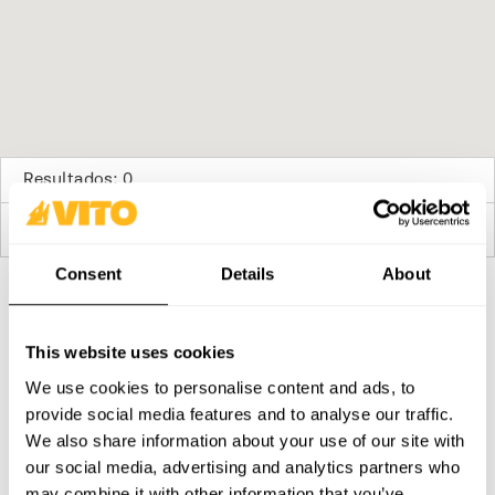
Resultados: 0
No hay tiendas disponibles
Consent
Details
About
SUBSCRIBE A NUESTRA NEWSLETTER
This website uses cookies
Hazte más BRAVOS, todos los días. Recibe todas las
novedades, promociones y campañas de VITO.
We use cookies to personalise content and ads, to
provide social media features and to analyse our traffic.
SUBSCRIBIR
We also share information about your use of our site with
our social media, advertising and analytics partners who
PRODUCTOS
CONTACTOS
may combine it with other information that you’ve