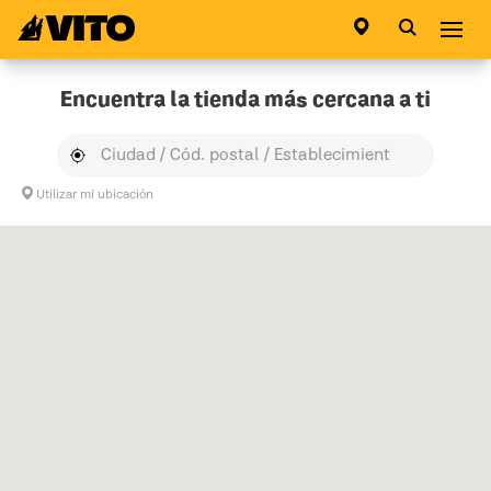
Ir a la pagina principal
Abri
Encuentra la tienda más cercana a ti
Utilizar mi ubicación