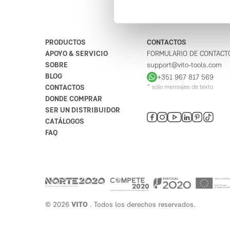
Fixafer, Lda - Comércio de
4
1
Máquinas e Ferramentas para a
PRODUCTOS
CONTACTOS
Construção Civil
Largo dos Caeiros 60
APOYO & SERVICIO
FORMULARIO DE CONTACT
7555-137
SOBRE
support@vito-tools.com
Portugal
BLOG
+351 967 817 569
Planifique su ruta
CONTACTOS
* sólo mensajes de texto
DONDE COMPRAR
SER UN DISTRIBUIDOR
Allmat
5
CATÁLOGOS
Estrada Nacional 10
FAQ
2830-412
Portugal
Planifique su ruta
Kilomat – Materiais de
6
© 2026
VITO
. Todos los derechos reservados.
Construção Lda.
ESTRADA DO PAU QUEIMADO