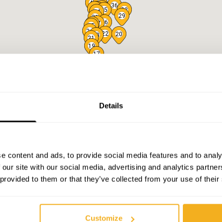
42
41
40
36
38
39
37
35
32
34
29
31
26
27
28
25
24
22
20
23
21
19
17
16
12
11
14
10
15
9
13
8
6
7
5
4
Details
2
e content and ads, to provide social media features and to analy
 our site with our social media, advertising and analytics partn
 provided to them or that they’ve collected from your use of their
Customize