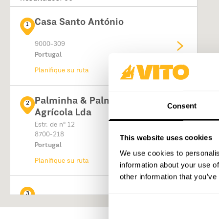
Casa Santo António
1
9000-309
Portugal
Planifique su ruta
Palminha & Palminha - Casa
2
Consent
Agrícola Lda
Estr. de nº 12
8700-218
This website uses cookies
Portugal
We use cookies to personalis
Planifique su ruta
information about your use of
other information that you’ve
3
Planifique su ruta