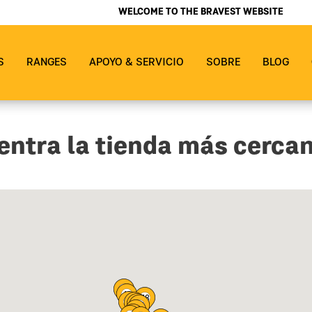
WELCOME TO THE BRAVEST WEBSITE
S
RANGES
APOYO & SERVICIO
SOBRE
BLOG
ntra la tienda más cercan
50
49
48
47
46
45
44
43