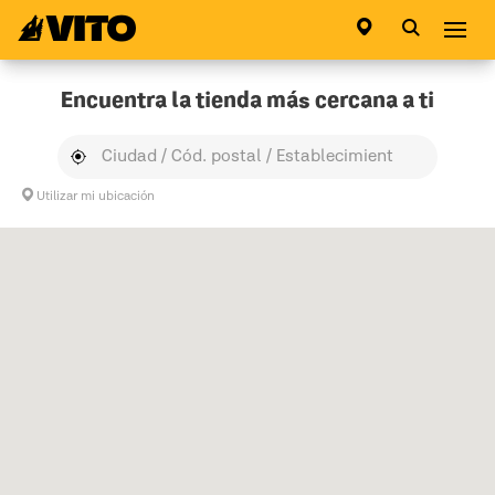
Ir a la pagina principal
Abri
Encuentra la tienda más cercana a ti
Utilizar mi ubicación