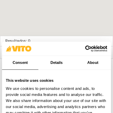
Resultados: 0
No hay tiendas disponibles
Consent
Details
About
SUBSCRIBE A NUESTRA NEWSLETTER
This website uses cookies
Hazte más BRAVOS, todos los días. Recibe todas las
novedades, promociones y campañas de VITO.
We use cookies to personalise content and ads, to
provide social media features and to analyse our traffic.
SUBSCRIBIR
We also share information about your use of our site with
our social media, advertising and analytics partners who
PRODUCTOS
CONTACTOS
may combine it with other information that you’ve