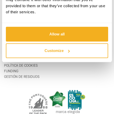
APOYO & SERVICIO
FORMULARIO DE CONTACTO
provided to them or that they’ve collected from your use
SOBRE
support@vito-tools.com
of their services.
BLOG
+351 967 817 569
CONTACTOS
* sólo mensajes de texto
DONDE COMPRAR
SER UN DISTRIBUIDOR
Allow all
CATÁLOGOS
FAQ
Customize
LEGAL
POLÍTICA DE PRIVACIDAD
POLÍTICA DE COOKIES
FUNDING
GESTIÓN DE RESIDUOS
marca elegida