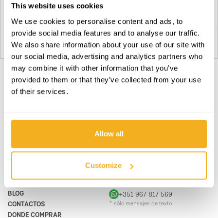
This website uses cookies
Planifique su ruta
We use cookies to personalise content and ads, to
provide social media features and to analyse our traffic.
JH - Materiais de Construção e
We also share information about your use of our site with
3
Decoração, Lda.
our social media, advertising and analytics partners who
may combine it with other information that you’ve
Rua Condes Torre Bella 11
9300-041
provided to them or that they’ve collected from your use
Portugal
of their services.
SUBSCRIBE A NUESTRA NEWSLETTER
Hazte más BRAVOS, todos los días. Recibe todas las
Planifique su ruta
novedades, promociones y campañas de VITO.
Ferreira e Brum Husqvarna São
Allow all
SUBSCRIBIR
4
Vicente
Estrada Dom João V 32
PRODUCTOS
CONTACTOS
Customize
9240-225
APOYO & SERVICIO
FORMULARIO DE CONTACTO
Portugal
SOBRE
support@vito-tools.com
Planifique su ruta
BLOG
+351 967 817 569
CONTACTOS
* sólo mensajes de texto
DONDE COMPRAR