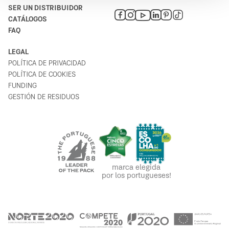
Rodrigues & Nunes, Lda - Materiais de
SER UN DISTRIBUIDOR
5
Construção
CATÁLOGOS
FAQ
7630-033
LEGAL
Portugal
POLÍTICA DE PRIVACIDAD
Planifique su ruta
POLÍTICA DE COOKIES
FUNDING
GESTIÓN DE RESIDUOS
Bricomarché Évora
6
Rua da Quinta da Alcântara 1
7005-171
Portugal
Planifique su ruta
marca elegida
por los portugueses!
Allmat
7
Estrada Nacional 10
2830-412
Portugal