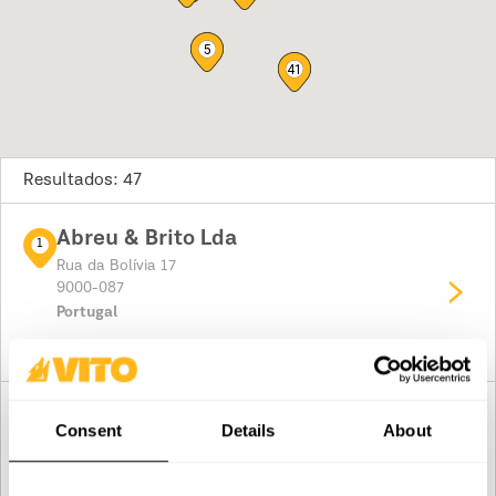
5
41
Resultados: 47
Abreu & Brito Lda
1
Rua da Bolívia 17
9000-087
Portugal
Planifique su ruta
Ferragens Vieira - Loja 1
2
Consent
Details
About
9200-110
Portugal