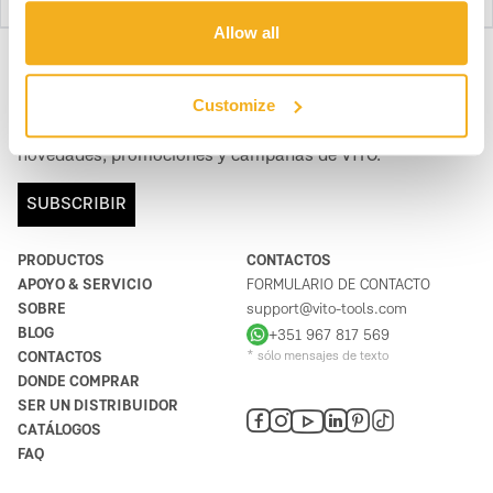
Allow all
SUBSCRIBE A NUESTRA NEWSLETTER
Customize
Hazte más BRAVOS, todos los días. Recibe todas las
novedades, promociones y campañas de VITO.
SUBSCRIBIR
PRODUCTOS
CONTACTOS
APOYO & SERVICIO
FORMULARIO DE CONTACTO
SOBRE
support@vito-tools.com
BLOG
+351 967 817 569
CONTACTOS
* sólo mensajes de texto
DONDE COMPRAR
SER UN DISTRIBUIDOR
CATÁLOGOS
FAQ