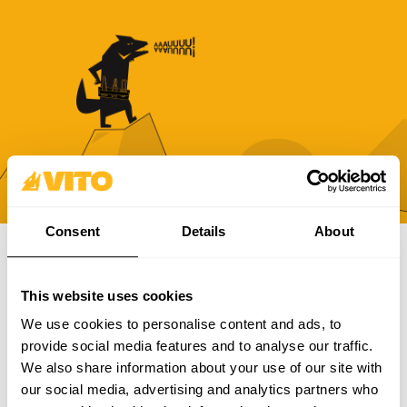
Consent
Details
About
SUBSCRIBE A NUESTRA NEWSLETTER
This website uses cookies
Hazte más BRAVOS, todos los días. Recibe todas las
We use cookies to personalise content and ads, to
novedades, promociones y campañas de VITO.
provide social media features and to analyse our traffic.
We also share information about your use of our site with
SUBSCRIBIR
our social media, advertising and analytics partners who