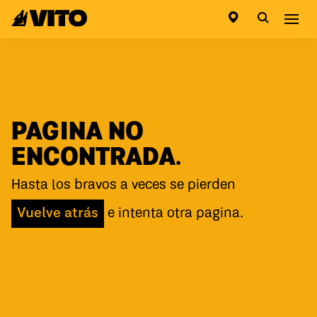
Ir a la pagina principal
Abri
PAGINA NO
ENCONTRADA.
Hasta los bravos a veces se pierden
Vuelve atrás
e intenta otra pagina.