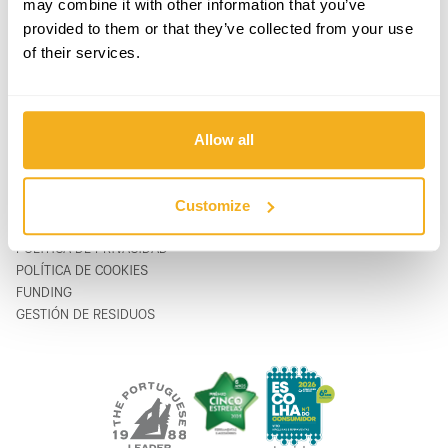
may combine it with other information that you’ve
PRODUCTOS
CONTACTOS
provided to them or that they’ve collected from your use
APOYO & SERVICIO
FORMULARIO DE CONTACTO
of their services.
SOBRE
support@vito-tools.com
BLOG
+351 967 817 569
CONTACTOS
* sólo mensajes de texto
DONDE COMPRAR
Allow all
SER UN DISTRIBUIDOR
CATÁLOGOS
FAQ
Customize
LEGAL
POLÍTICA DE PRIVACIDAD
POLÍTICA DE COOKIES
FUNDING
GESTIÓN DE RESIDUOS