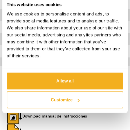
Niveles de ajuste de la velocidad
6
This website uses cookies
We use cookies to personalise content and ads, to
Peso máximo soportado por la ventosa
50 Kg
provide social media features and to analyse our traffic.
Tensión nominal
20V
We also share information about your use of our site with
our social media, advertising and analytics partners who
Tipo de motor
Escobillas de carbon
may combine it with other information that you’ve
provided to them or that they’ve collected from your use
Velocidad de rotación en vacío
0 - 7500 rpm
of their services.
Allow all
Download ficha técnica
Customize
Download declaración de conformidad
Download manual de instrucciones