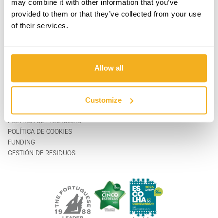
may combine it with other information that you’ve
PRODUCTOS
CONTACTOS
provided to them or that they’ve collected from your use
APOYO & SERVICIO
FORMULARIO DE CONTACTO
of their services.
SOBRE
support@vito-tools.com
BLOG
+351 967 817 569
CONTACTOS
* sólo mensajes de texto
DONDE COMPRAR
Allow all
SER UN DISTRIBUIDOR
CATÁLOGOS
FAQ
Customize
LEGAL
POLÍTICA DE PRIVACIDAD
POLÍTICA DE COOKIES
FUNDING
GESTIÓN DE RESIDUOS