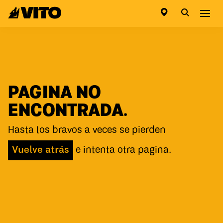
Ir a la pagina principal
Abri
PAGINA NO
ENCONTRADA.
Hasta los bravos a veces se pierden
Vuelve atrás
e intenta otra pagina.