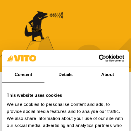
Consent
Details
About
SUBSCRIBE A NUESTRA NEWSLETTER
This website uses cookies
Hazte más BRAVOS, todos los días. Recibe todas las
We use cookies to personalise content and ads, to
novedades, promociones y campañas de VITO.
provide social media features and to analyse our traffic.
We also share information about your use of our site with
SUBSCRIBIR
our social media, advertising and analytics partners who