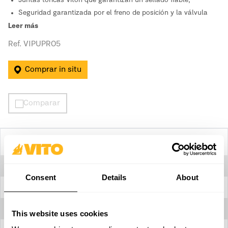
Juntas tóricas Viton que garantizan un sellado fiable;
Seguridad garantizada por el freno de posición y la válvula
integrada;
Leer más
Correa de sujeción ajustable que garantiza comodidad y
Ref. VIPUPRO5
ergonomía.
Comprar in situ
Comparar
Especificaciones tecnicas
Accesorios
Sí
Consent
Details
About
Boquilla ajustable
Sí
Capacidad
5 L
This website uses cookies