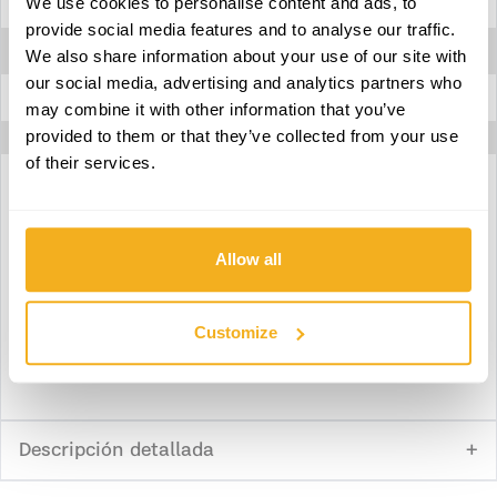
We use cookies to personalise content and ads, to
Chorro en abanico
Sí
provide social media features and to analyse our traffic.
Chorro plano y spray
Sí
We also share information about your use of our site with
our social media, advertising and analytics partners who
Correa ajustable
Sí
may combine it with other information that you’ve
provided to them or that they’ve collected from your use
of their services.
Download ficha técnica
Allow all
Download declaración de conformidad
Customize
Download manual de instrucciones
Descripción detallada