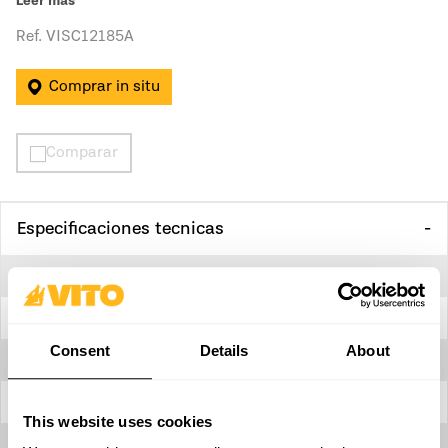
Empuñadura auxiliar ergonómica
Leer más
Protección de disco integrada
Ref. VISC12185A
Comprar in situ
Comparar
Especificaciones tecnicas
Mango auxiliar
Si
Altura
260 mm
Consent
Details
About
Ancho
245 mm
Ángulo de corte (inglete)
0 - 45º
This website uses cookies
Bloqueo del interruptor "On/Off"
Si