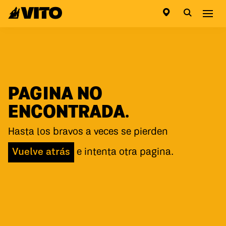
Ir a la pagina principal
Abri
PAGINA NO
ENCONTRADA.
Hasta los bravos a veces se pierden
Vuelve atrás
e intenta otra pagina.