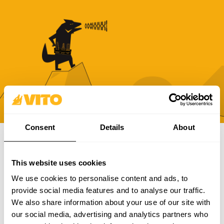
Consent
Details
About
SUBSCRIBE A NUESTRA NEWSLETTER
This website uses cookies
Hazte más BRAVOS, todos los días. Recibe todas las
We use cookies to personalise content and ads, to
novedades, promociones y campañas de VITO.
provide social media features and to analyse our traffic.
We also share information about your use of our site with
SUBSCRIBIR
our social media, advertising and analytics partners who