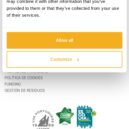
may combine it with other information that you’ve
PRODUCTOS
CONTACTOS
provided to them or that they’ve collected from your use
APOYO & SERVICIO
FORMULARIO DE CONTACTO
of their services.
SOBRE
support@vito-tools.com
BLOG
+351 967 817 569
CONTACTOS
* sólo mensajes de texto
DONDE COMPRAR
Allow all
SER UN DISTRIBUIDOR
CATÁLOGOS
FAQ
Customize
LEGAL
POLÍTICA DE PRIVACIDAD
POLÍTICA DE COOKIES
FUNDING
GESTIÓN DE RESIDUOS