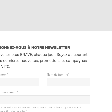
BONNEZ-VOUS À NOTRE NEWSLETTER
venez plus BRAVE, chaque jour. Soyez au courant
s dernières nouvelles, promotions et campagnes
 VITO.
énom*
Nom de famille*
resse e-mail*
J'autorise l'envoi de données conformément au
règlement général sur la
protection des données
*