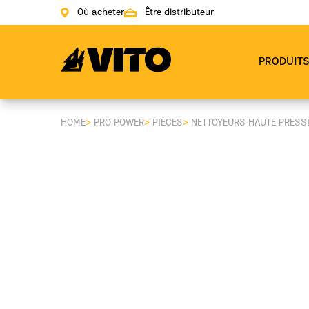
Où acheter
Être distributeur
Aller à la page principale
PRODUIT
HOME
>
PRO POWER
>
PIÈCES
>
NETTOYEURS HAUTE PRESS