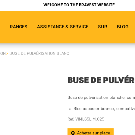
WELCOME TO THE BRAVEST WEBSITE
S
RANGES
ASSISTANCE & SERVICE
SUR
BLOG
ION
>
BUSE DE PULVÉRISATION BLANC
BUSE DE PULVÉR
Buse de pulvérisation blanche, co
Bico aspersor branco, compatív
Ref. VIML65L.M.025
Acheter sur place