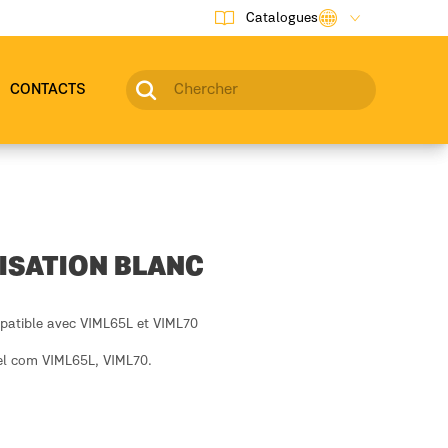
Catalogues
CONTACTS
ISATION BLANC
mpatible avec VIML65L et VIML70
el com VIML65L, VIML70.