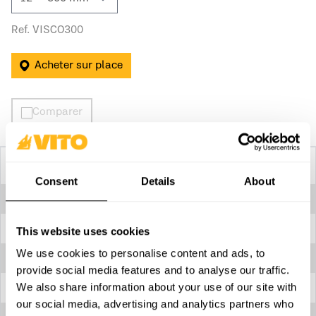
Ref. VISCO300
Acheter sur place
Comparer
Spécifications techniques
Consent
Details
About
Dents par pouce
11”
Denture
Triple tranchant
This website uses cookies
We use cookies to personalise content and ads, to
Hauteur
410 mm
provide social media features and to analyse our traffic.
We also share information about your use of our site with
Lame
Acier carbone SK5
our social media, advertising and analytics partners who