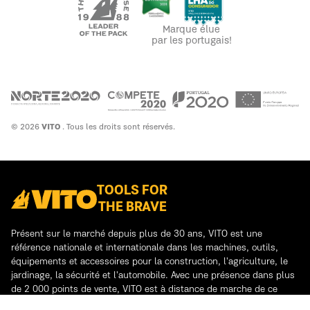
Marque élue
par les portugais!
© 2026
VITO
. Tous les droits sont réservés.
TOOLS FOR
THE BRAVE
Présent sur le marché depuis plus de 30 ans, VITO est une
référence nationale et internationale dans les machines, outils,
équipements et accessoires pour la construction, l'agriculture, le
jardinage, la sécurité et l'automobile. Avec une présence dans plus
de 2 000 points de vente, VITO est à distance de marche de ce
dont vous avez besoin.