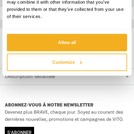
Largueur
30 mm
may combine it with other information that you’ve
provided to them or that they’ve collected from your use
Longueur
130 mm
of their services.
Allow all
Download fiche technique
Customize
Description détaillée
ABONNEZ-VOUS À NOTRE NEWSLETTER
Devenez plus BRAVE, chaque jour. Soyez au courant des
dernières nouvelles, promotions et campagnes de VITO.
S'ABONNER