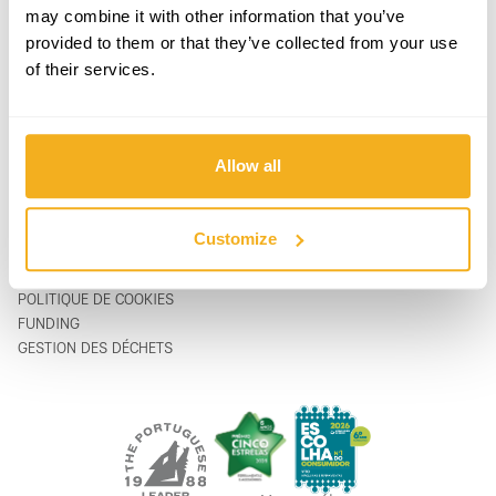
PRODUITS
CONTACTS
may combine it with other information that you’ve
ASSISTANCE & SERVICE
FORMULAIRE DE CONTACT
provided to them or that they’ve collected from your use
SUR
support@vito-tools.com
of their services.
BLOG
+351 967 817 569
CONTACTS
* messages texte uniquement
OÙ ACHETER
ÊTRE DISTRIBUTEUR
Allow all
CATALOGUES
FAQ
Customize
MENTIONS LÉGALES
POLITIQUE DE CONFIDENTIALITÉ
POLITIQUE DE COOKIES
FUNDING
GESTION DES DÉCHETS