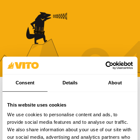
Consent
Details
About
ABONNEZ-VOUS À NOTRE NEWSLETTER
This website uses cookies
Devenez plus BRAVE, chaque jour. Soyez au courant des
dernières nouvelles, promotions et campagnes de VITO.
We use cookies to personalise content and ads, to
provide social media features and to analyse our traffic.
S'ABONNER
We also share information about your use of our site with
our social media, advertising and analytics partners who