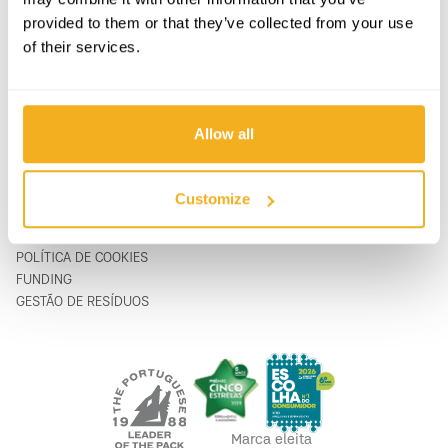
APOIO & SERVIÇO
FORMULÁRIO DE CONTACTO
provided to them or that they’ve collected from your use
SOBRE
support@vito-tools.com
of their services.
BLOG
+351 967 817 569
CONTACTOS
* apenas mensagem de texto
ONDE COMPRAR
SER DISTRIBUIDOR
Allow all
CATÁLOGOS
FAQ
Customize
LEGAL
POLÍTICA DE PRIVACIDADE
POLÍTICA DE COOKIES
FUNDING
GESTÃO DE RESÍDUOS
Marca eleita