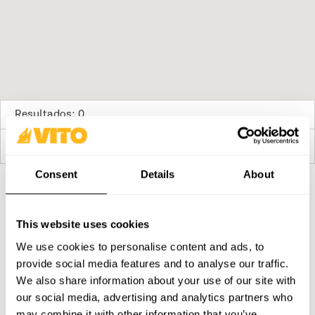
Resultados: 0
Sem lojas disponíveis
Consent
Details
About
SUBSCREVE A NOSSA NEWSLETTER
This website uses cookies
Torna-te mais BRAVO, todos os dias. Recebe todas as
novidades, promoções e campanhas da VITO.
We use cookies to personalise content and ads, to
provide social media features and to analyse our traffic.
SUBSCREVER
We also share information about your use of our site with
our social media, advertising and analytics partners who
PRODUTOS
CONTACTOS
may combine it with other information that you’ve