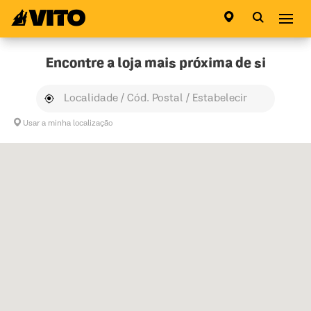
Ir para a página inicial
Abri
Encontre a loja mais próxima de si
Usar a minha localização