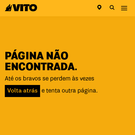
Ir para a página inicial
Abri
PÁGINA NÃO
ENCONTRADA.
Até os bravos se perdem às vezes
Volta atrás
e tenta outra página.