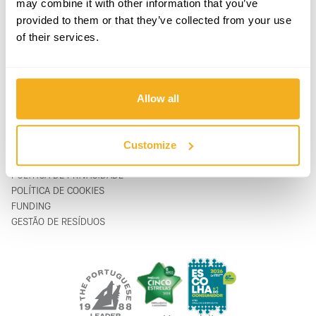
may combine it with other information that you’ve
PRODUTOS
CONTACTOS
provided to them or that they’ve collected from your use
APOIO & SERVIÇO
FORMULÁRIO DE CONTACTO
of their services.
SOBRE
support@vito-tools.com
BLOG
+351 967 817 569
CONTACTOS
* apenas mensagem de texto
ONDE COMPRAR
Allow all
SER DISTRIBUIDOR
CATÁLOGOS
FAQ
Customize
LEGAL
POLÍTICA DE PRIVACIDADE
POLÍTICA DE COOKIES
FUNDING
GESTÃO DE RESÍDUOS