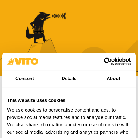
Consent
Details
About
SUBSCREVE A NOSSA NEWSLETTER
This website uses cookies
Torna-te mais BRAVO, todos os dias. Recebe todas as
We use cookies to personalise content and ads, to
novidades, promoções e campanhas da VITO.
provide social media features and to analyse our traffic.
We also share information about your use of our site with
SUBSCREVER
our social media, advertising and analytics partners who