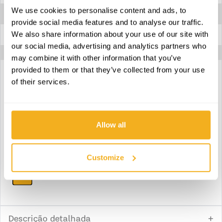
We use cookies to personalise content and ads, to
Dimensões
200 x 230 x 310 mm
provide social media features and to analyse our traffic.
We also share information about your use of our site with
Dimensões da caixa
255 x 220 x 170 mm
our social media, advertising and analytics partners who
may combine it with other information that you’ve
provided to them or that they’ve collected from your use
of their services.
Download ficha técnica
Download declaração de conformidade
Allow all
Download manual de instruções
Customize
Download peças
Descrição detalhada