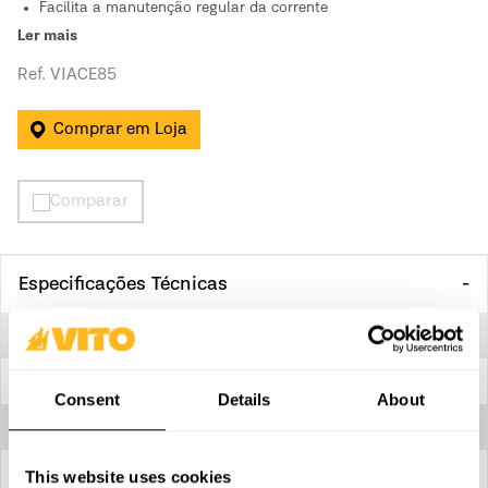
Facilita a manutenção regular da corrente
Ler mais
Ref. VIACE85
Comprar em Loja
Comparar
Especificações Técnicas
Ajuste universal e ângulos
Sim - 35º
Ângulos de afiação
35º/35º
Consent
Details
About
Diâmetro exterior disco
108 mm
Diâmetro interior disco
23 mm
This website uses cookies