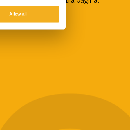
olta atrás
e tenta outra página.
Allow all