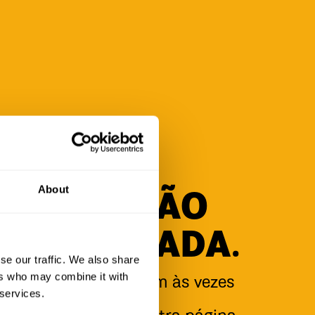
About
PÁGINA NÃO
ENCONTRADA.
se our traffic. We also share
ers who may combine it with
é os bravos se perdem às vezes
 services.