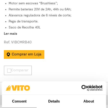
Motor sem escovas “Brushless”;
Permite baterias 20V de 2Ah, 4Ah ou 6Ah;
Alavanca reguladora de 6 níveis de corte;
Pega de transporte.
Saco de Recolha 40L
Ler mais
Ref. VIBCMRB40
Comprar em Loja
Comparar
Especificações Técnicas
Capacidade do saco de recolha
40 L
Consent
Details
About