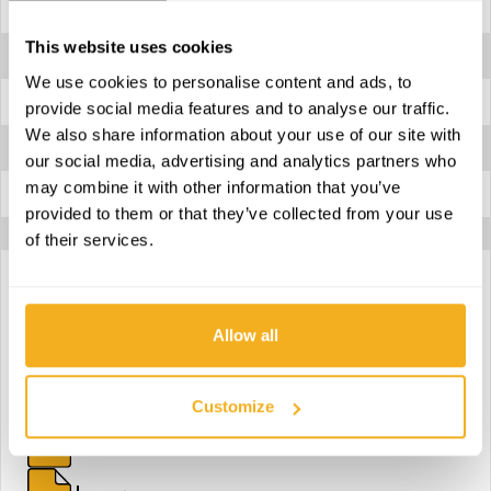
Diâmetro das rodas
150 - 200 mm
This website uses cookies
Dimensões
1500 x 480 x 1040 mm
We use cookies to personalise content and ads, to
Dimensões da caixa
800 x 500 x 490 mm
provide social media features and to analyse our traffic.
We also share information about your use of our site with
Largura de corte
400 mm
our social media, advertising and analytics partners who
may combine it with other information that you’ve
Níveis de corte
25, 35, 45, 55, 65, 75 mm
provided to them or that they’ve collected from your use
of their services.
Download ficha técnica
Allow all
Download declaração de conformidade
Customize
Download manual de instruções