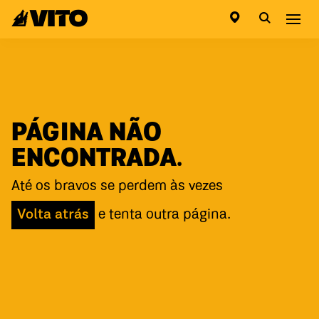
Ir para a página inicial
Abri
PÁGINA NÃO
ENCONTRADA.
Até os bravos se perdem às vezes
Volta atrás
e tenta outra página.