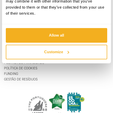
may combine it with other information that you’ve
PRODUTOS
CONTACTOS
provided to them or that they’ve collected from your use
APOIO & SERVIÇO
FORMULÁRIO DE CONTACTO
of their services.
SOBRE
support@vito-tools.com
BLOG
+351 967 817 569
CONTACTOS
* apenas mensagem de texto
ONDE COMPRAR
Allow all
SER DISTRIBUIDOR
CATÁLOGOS
FAQ
Customize
LEGAL
POLÍTICA DE PRIVACIDADE
POLÍTICA DE COOKIES
FUNDING
GESTÃO DE RESÍDUOS