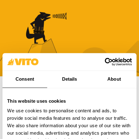
Consent
Details
About
SUBSCREVE A NOSSA NEWSLETTER
This website uses cookies
Torna-te mais BRAVO, todos os dias. Recebe todas as
We use cookies to personalise content and ads, to
novidades, promoções e campanhas da VITO.
provide social media features and to analyse our traffic.
We also share information about your use of our site with
SUBSCREVER
our social media, advertising and analytics partners who