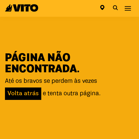
Ir para a página inicial
Abri
PÁGINA NÃO
ENCONTRADA.
Até os bravos se perdem às vezes
Volta atrás
e tenta outra página.