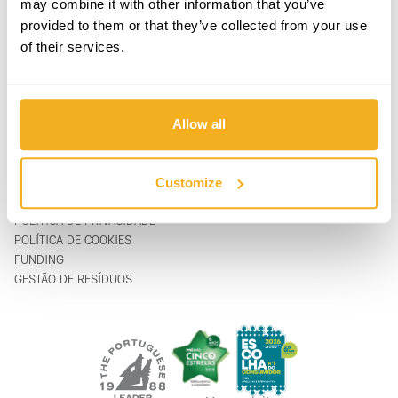
may combine it with other information that you’ve
PRODUTOS
CONTACTOS
provided to them or that they’ve collected from your use
APOIO & SERVIÇO
FORMULÁRIO DE CONTACTO
of their services.
SOBRE
support@vito-tools.com
BLOG
+351 967 817 569
CONTACTOS
* apenas mensagem de texto
ONDE COMPRAR
Allow all
SER DISTRIBUIDOR
CATÁLOGOS
FAQ
Customize
LEGAL
POLÍTICA DE PRIVACIDADE
POLÍTICA DE COOKIES
FUNDING
GESTÃO DE RESÍDUOS