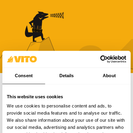
Consent
Details
About
SUBSCREVE A NOSSA NEWSLETTER
This website uses cookies
Torna-te mais BRAVO, todos os dias. Recebe todas as
We use cookies to personalise content and ads, to
novidades, promoções e campanhas da VITO.
provide social media features and to analyse our traffic.
We also share information about your use of our site with
SUBSCREVER
our social media, advertising and analytics partners who