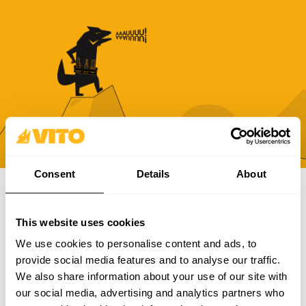
Consent
Details
About
SUBSCREVE A NOSSA NEWSLETTER
This website uses cookies
Torna-te mais BRAVO, todos os dias. Recebe todas as
We use cookies to personalise content and ads, to
novidades, promoções e campanhas da VITO.
provide social media features and to analyse our traffic.
We also share information about your use of our site with
SUBSCREVER
our social media, advertising and analytics partners who