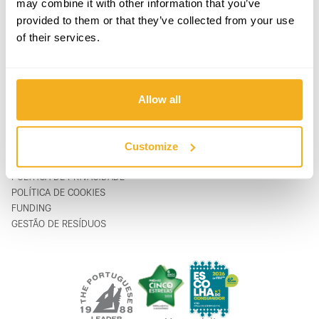
may combine it with other information that you’ve
PRODUTOS
CONTACTOS
provided to them or that they’ve collected from your use
APOIO & SERVIÇO
FORMULÁRIO DE CONTACTO
of their services.
SOBRE
support@vito-tools.com
BLOG
+351 967 817 569
CONTACTOS
* apenas mensagem de texto
ONDE COMPRAR
Allow all
SER DISTRIBUIDOR
CATÁLOGOS
FAQ
Customize
LEGAL
POLÍTICA DE PRIVACIDADE
POLÍTICA DE COOKIES
FUNDING
GESTÃO DE RESÍDUOS