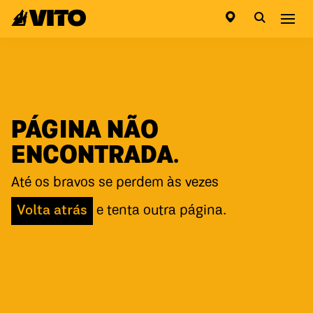
Ir para a página inicial
Abri
PÁGINA NÃO
ENCONTRADA.
Até os bravos se perdem às vezes
Volta atrás
e tenta outra página.