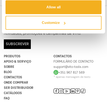
Allow all
SUBSCREVE A NOSSA NEWSLETTER
Customize
Torna-te mais BRAVO, todos os dias. Recebe todas as
novidades, promoções e campanhas da VITO.
SUBSCREVER
PRODUTOS
CONTACTOS
APOIO & SERVIÇO
FORMULÁRIO DE CONTACTO
SOBRE
support@vito-tools.com
BLOG
+351 967 817 569
CONTACTOS
* apenas mensagem de texto
ONDE COMPRAR
SER DISTRIBUIDOR
CATÁLOGOS
FAQ