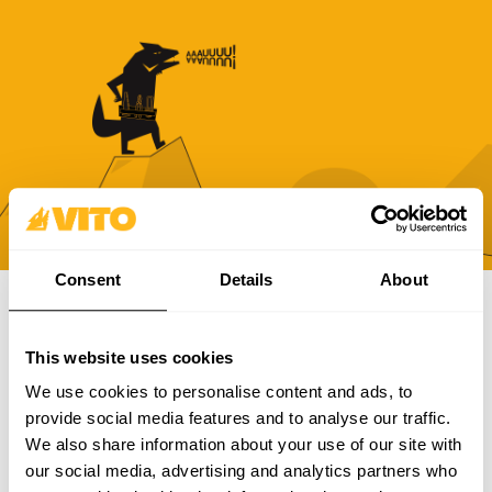
Consent
Details
About
SUBSCREVE A NOSSA NEWSLETTER
This website uses cookies
Torna-te mais BRAVO, todos os dias. Recebe todas as
We use cookies to personalise content and ads, to
novidades, promoções e campanhas da VITO.
provide social media features and to analyse our traffic.
We also share information about your use of our site with
SUBSCREVER
our social media, advertising and analytics partners who