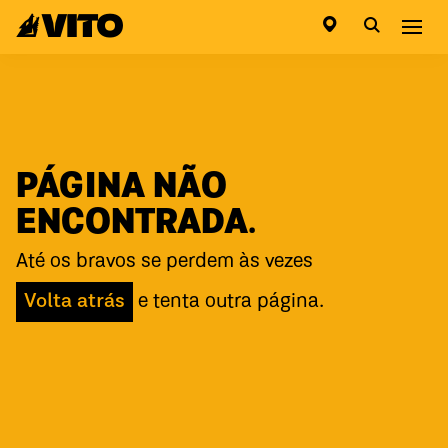
Ir para a página inicial
Abri
PÁGINA NÃO
ENCONTRADA.
Até os bravos se perdem às vezes
Volta atrás
e tenta outra página.