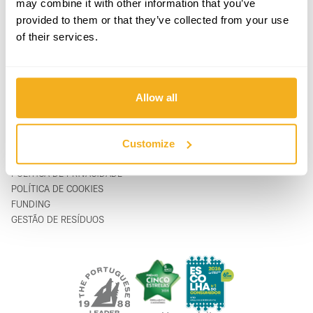
may combine it with other information that you’ve
PRODUTOS
CONTACTOS
provided to them or that they’ve collected from your use
APOIO & SERVIÇO
FORMULÁRIO DE CONTACTO
of their services.
SOBRE
support@vito-tools.com
BLOG
+351 967 817 569
CONTACTOS
* apenas mensagem de texto
ONDE COMPRAR
Allow all
SER DISTRIBUIDOR
CATÁLOGOS
FAQ
Customize
LEGAL
POLÍTICA DE PRIVACIDADE
POLÍTICA DE COOKIES
FUNDING
GESTÃO DE RESÍDUOS