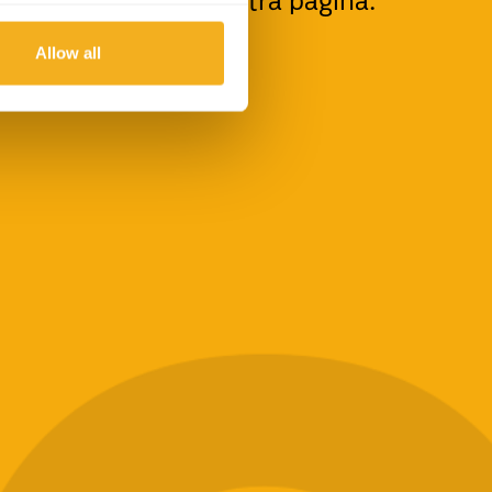
olta atrás
e tenta outra página.
Allow all