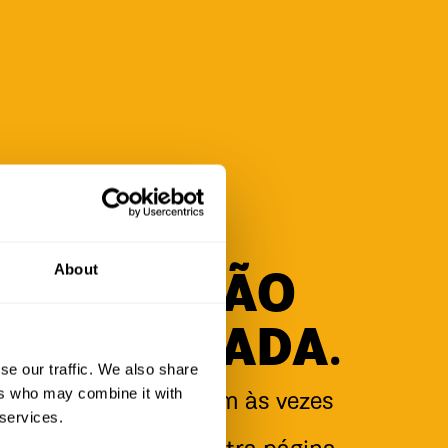
About
PÁGINA NÃO
ENCONTRADA.
se our traffic. We also share
ers who may combine it with
é os bravos se perdem às vezes
 services.