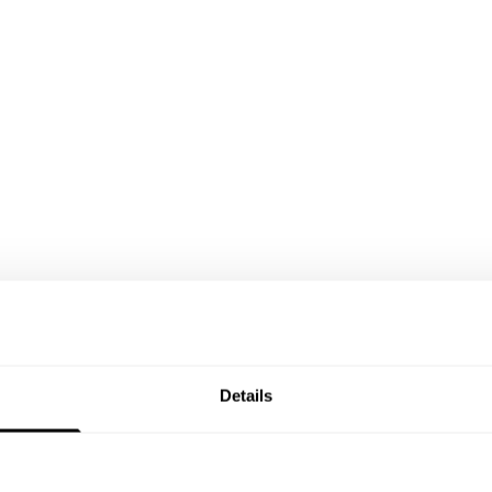
ra os cantos difíceis
Details
 esta roçadora é perfeita para aparar cantos e realizar
 trabalho em zonas de difícil acesso, como em redor de árvo