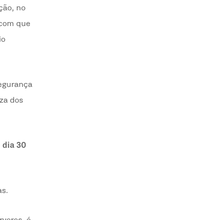
ção, no
o com que
io
segurança
eza dos
é
dia 30
as.