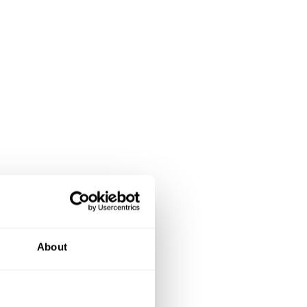
About
res,