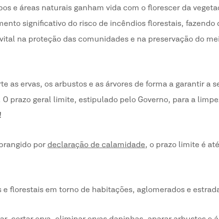
s e áreas naturais ganham vida com o florescer da vegeta
to significativo do risco de incêndios florestais, fazend
ital na proteção das comunidades e na preservação do me
rte as ervas, os arbustos e as árvores de forma a garantir a 
.
O prazo geral limite, estipulado pelo Governo, para a limp
!
brangido por
declaração de calamidade
, o prazo limite é at
s e florestais em torno de habitações, aglomerados e estrad