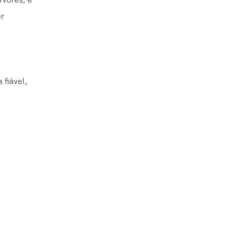
rvores, é
er
fiável,