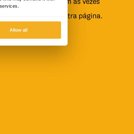
é os bravos se perdem às vezes
 services.
olta atrás
e tenta outra página.
Allow all