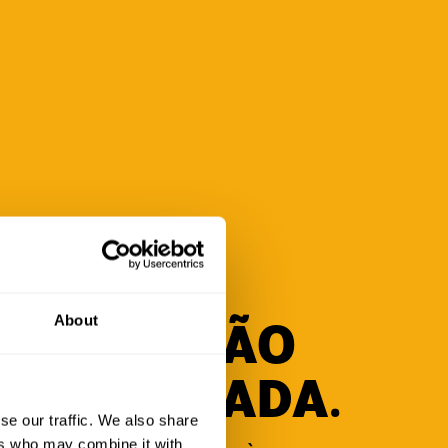
About
PÁGINA NÃO
ENCONTRADA.
se our traffic. We also share
ers who may combine it with