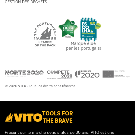
GESTION DES DÉCHETS
Marque élue
par les portugais!
© 2026
VITO
. Tous les droits sont réservés.
TOOLS FOR
THE BRAVE
Présent sur le marché depuis plus de 30 ans, VITO est une