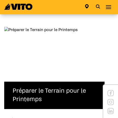
Aller à la page principale
Abri
Préparer le Terrain pour le
Printemps