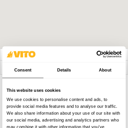
Résultats: 0
Pas de magasins disponibles
Consent
Details
About
This website uses cookies
ABONNEZ-VOUS À NOTRE NEWSLETTER
We use cookies to personalise content and ads, to
Devenez plus BRAVE, chaque jour. Soyez au courant des
provide social media features and to analyse our traffic.
dernières nouvelles, promotions et campagnes de VITO.
We also share information about your use of our site with
our social media, advertising and analytics partners who
S'ABONNER
may combine it with other information that you’ve