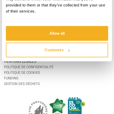
provided to them or that they’ve collected from your use
PRODUITS
CONTACTS
of their services.
ASSISTANCE & SERVICE
FORMULAIRE DE CONTACT
SUR
support@vito-tools.com
BLOG
+351 967 817 569
CONTACTS
* messages texte uniquement
Allow all
OÙ ACHETER
ÊTRE DISTRIBUTEUR
CATALOGUES
Customize
FAQ
MENTIONS LÉGALES
POLITIQUE DE CONFIDENTIALITÉ
POLITIQUE DE COOKIES
FUNDING
GESTION DES DÉCHETS