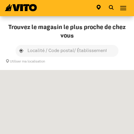
Aller à la page principale
Abri
Trouvez le magasin le plus proche de chez
vous
Utiliser ma localisation