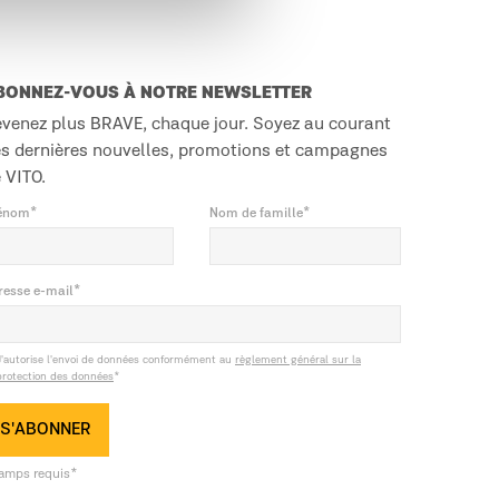
BONNEZ-VOUS À NOTRE NEWSLETTER
venez plus BRAVE, chaque jour. Soyez au courant
s dernières nouvelles, promotions et campagnes
 VITO.
énom*
Nom de famille*
resse e-mail*
J'autorise l'envoi de données conformément au
règlement général sur la
protection des données
*
S'ABONNER
amps requis*