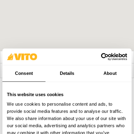
Résultats: 0
Pas de magasins disponibles
Consent
Details
About
This website uses cookies
ABONNEZ-VOUS À NOTRE NEWSLETTER
We use cookies to personalise content and ads, to
Devenez plus BRAVE, chaque jour. Soyez au courant des
provide social media features and to analyse our traffic.
dernières nouvelles, promotions et campagnes de VITO.
We also share information about your use of our site with
our social media, advertising and analytics partners who
S'ABONNER
may combine it with other information that you’ve