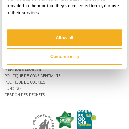
provided to them or that they’ve collected from your use
PRODUITS
CONTACTS
of their services.
ASSISTANCE & SERVICE
FORMULAIRE DE CONTACT
SUR
support@vito-tools.com
BLOG
+351 967 817 569
CONTACTS
* messages texte uniquement
Allow all
OÙ ACHETER
ÊTRE DISTRIBUTEUR
CATALOGUES
Customize
FAQ
MENTIONS LÉGALES
POLITIQUE DE CONFIDENTIALITÉ
POLITIQUE DE COOKIES
FUNDING
GESTION DES DÉCHETS