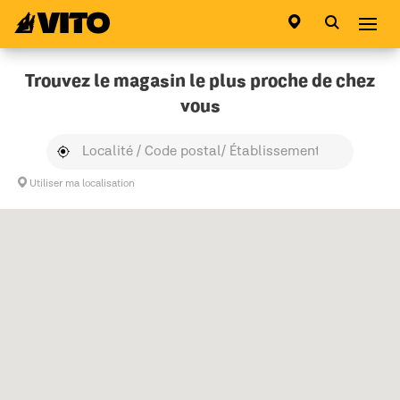
Aller à la page principale
Abri
Trouvez le magasin le plus proche de chez
vous
Utiliser ma localisation