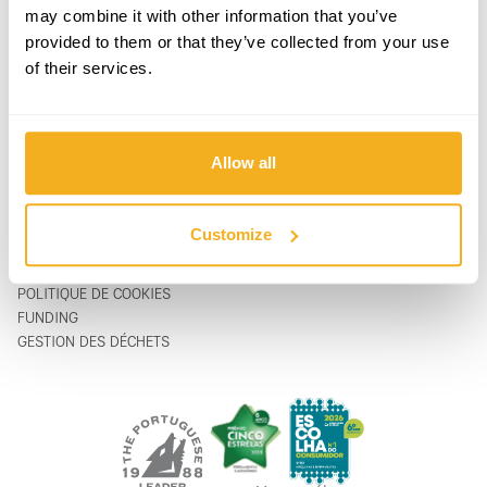
PRODUITS
CONTACTS
may combine it with other information that you’ve
ASSISTANCE & SERVICE
FORMULAIRE DE CONTACT
provided to them or that they’ve collected from your use
SUR
support@vito-tools.com
of their services.
BLOG
+351 967 817 569
CONTACTS
* messages texte uniquement
OÙ ACHETER
ÊTRE DISTRIBUTEUR
Allow all
CATALOGUES
FAQ
Customize
MENTIONS LÉGALES
POLITIQUE DE CONFIDENTIALITÉ
POLITIQUE DE COOKIES
FUNDING
GESTION DES DÉCHETS