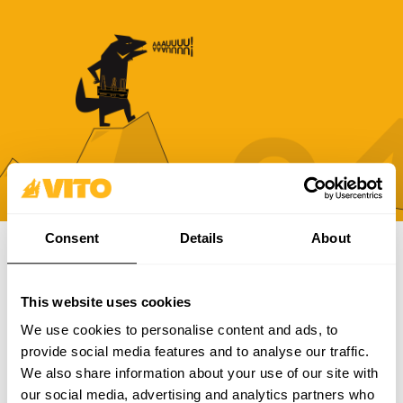
Consent
Details
About
ABONNEZ-VOUS À NOTRE NEWSLETTER
This website uses cookies
Devenez plus BRAVE, chaque jour. Soyez au courant des
dernières nouvelles, promotions et campagnes de VITO.
We use cookies to personalise content and ads, to
provide social media features and to analyse our traffic.
S'ABONNER
We also share information about your use of our site with
our social media, advertising and analytics partners who