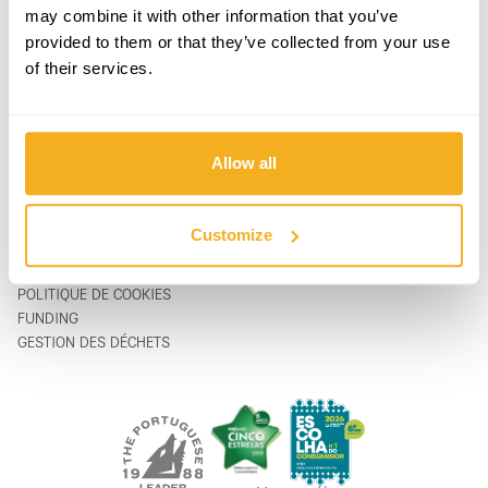
PRODUITS
CONTACTS
may combine it with other information that you’ve
ASSISTANCE & SERVICE
FORMULAIRE DE CONTACT
provided to them or that they’ve collected from your use
SUR
support@vito-tools.com
of their services.
BLOG
+351 967 817 569
CONTACTS
* messages texte uniquement
OÙ ACHETER
ÊTRE DISTRIBUTEUR
Allow all
CATALOGUES
FAQ
Customize
MENTIONS LÉGALES
POLITIQUE DE CONFIDENTIALITÉ
POLITIQUE DE COOKIES
FUNDING
GESTION DES DÉCHETS