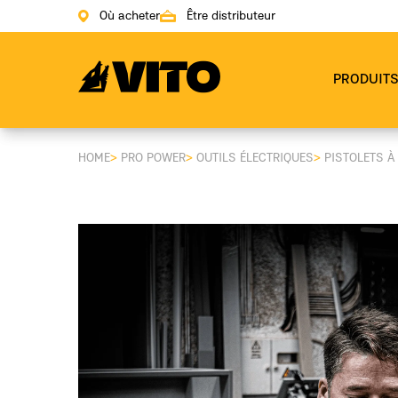
Où acheter
Être distributeur
Aller à la page principale
PRODUIT
HOME
>
PRO POWER
>
OUTILS ÉLECTRIQUES
>
PISTOLETS À