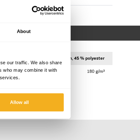
About
55 % coton, 45 % polyester
se our traffic. We also share
ers who may combine it with
180 g/m²
 services.
Allow all