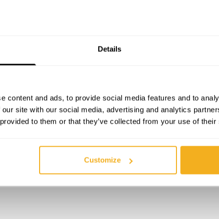
Details
SPÉCIFICATIONS TECHNIQUES
DESCRIPTION
20471 - Classe 1
Compositions
e content and ads, to provide social media features and to analy
 our site with our social media, advertising and analytics partn
Jaune/noir
Grammage
 provided to them or that they’ve collected from your use of their
Customize