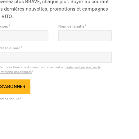
venez plus BRAVE, chaque jour. Soyez au courant
s dernières nouvelles, promotions et campagnes
 VITO.
énom*
Nom de famille*
resse e-mail*
J'autorise l'envoi de données conformément au
règlement général sur la
protection des données
*
S'ABONNER
amps requis*
le et internationale dans les machines, outils,