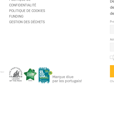
De
CONFIDENTIALITÉ
de
POLITIQUE DE COOKIES
de
FUNDING
GESTION DES DÉCHETS
Pr
Ad
Marque élue
par les portugais!
Ch
 le marché depuis plus de 30 ans, VITO est une référence nationa