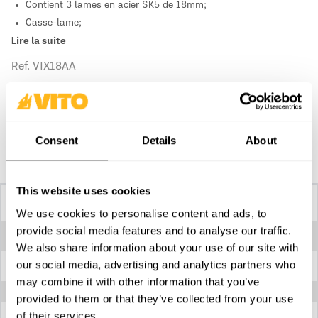
Contient 3 lames en acier SK5 de 18mm;
Casse-lame;
Permet de visser/dévisser, de couper le carton, entre autres.
Lire la suite
Ref. VIX18AA
Acheter sur place
Consent
Details
About
Comparer
This website uses cookies
Spécifications techniques
We use cookies to personalise content and ads, to
provide social media features and to analyse our traffic.
Lame
VILX18A
We also share information about your use of our site with
our social media, advertising and analytics partners who
Matériau
Métallique revêtu en TPR
may combine it with other information that you’ve
provided to them or that they’ve collected from your use
of their services.